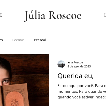
Júlia Roscoe
E
os
Poemas
Pessoal
Julia Roscoe
8 de ago. de 2023
Querida eu,
Estou aqui por você. Para 
momentos. Para quando voc
quando você estiver indeci