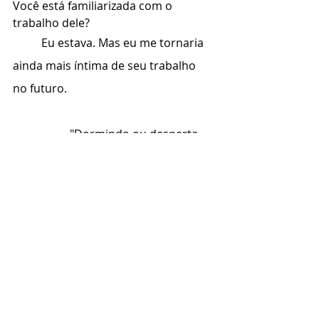
Você está familiarizada com o 
trabalho dele?
	Eu estava. Mas eu me tornaria 
ainda mais íntima de seu trabalho 
no futuro.
		"Dormindo ou desperta,
        	deves ter da morte
    		uma luz mais certa
        	que é da nossa sorte.
		Senão teu canto não seria 
claro e forte.
    		Da saudade ao sonho
        	aspiramos tanto!