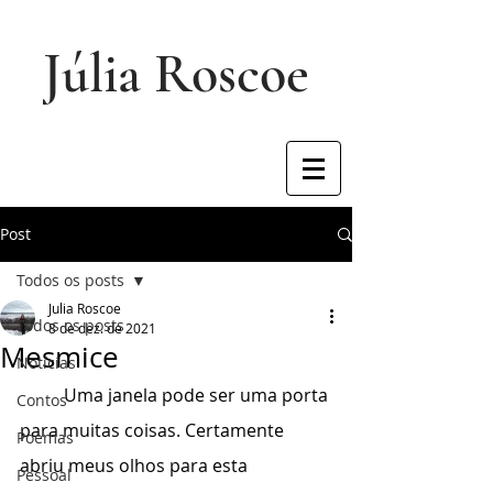
Júlia Roscoe
Post
Todos os posts
Julia Roscoe
Todos os posts
8 de dez. de 2021
Mesmice
Notícias
	Uma janela pode ser uma porta 
Contos
para muitas coisas. Certamente 
Poemas
abriu meus olhos para esta 
Pessoal